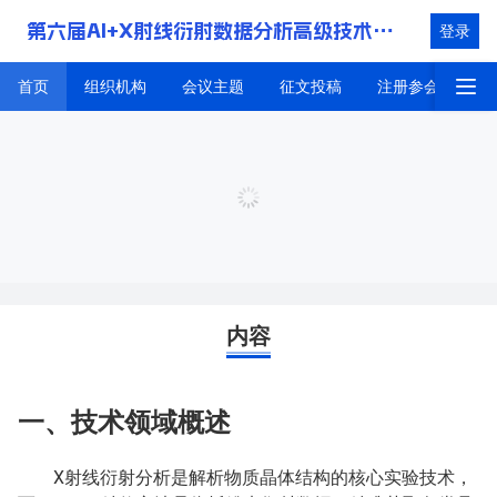
第六届AI+X射线衍射数据分析高级技术研讨会(讲习班)-—暨人工智能自主实验室闭环前沿技术论坛
登录
首页
组织机构
会议主题
征文投稿
注册参会
大
首页
内容
一、技术领域概述
X射线衍射分析是解析物质晶体结构的核心实验技术，