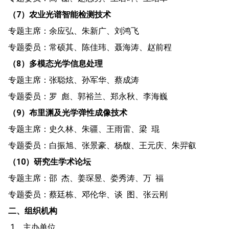
（7）农业光谱智能检测技术
专题主席：余应弘、朱新广、刘鸿飞
专题委员：常硕其、陈佳玮、聂海涛、赵前程
（8）多模态光学信息处理
专题主席：张聪炫、孙军华、蔡成涛
专题委员：罗 彪、郭裕兰、郑永秋、李海巍
（9）布里渊及光学弹性成像技术
专题主席：史久林、朱疆、王雨雷、梁 琨
专题委员：白振旭、张景豪、杨馥、王元庆、朱羿叡
（10）研究生学术论坛
专题主席：邵 杰、姜琛昱、娄秀涛、万 福
专题委员：蔡廷栋、邓伦华、谈 图、张云刚
二、组织机构
1、主办单位