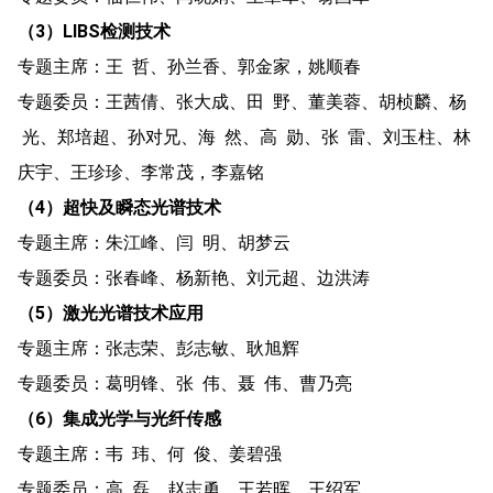
（3）LIBS检测技术
专题主席：王 哲、孙兰香、郭金家，姚顺春
专题委员：王茜倩、张大成、田 野、董美蓉、胡桢麟、杨
光、郑培超、孙对兄、海 然、高 勋、张 雷、刘玉柱、林
庆宇、王珍珍、李常茂，李嘉铭
（4）超快及瞬态光谱技术
专题主席：朱江峰、闫 明、胡梦云
专题委员：张春峰、杨新艳、刘元超、边洪涛
（5）激光光谱技术应用
专题主席：张志荣、彭志敏、耿旭辉
专题委员：葛明锋、张 伟、聂 伟、曹乃亮
（6）集成光学与光纤传感
专题主席：韦 玮、何 俊、姜碧强
专题委员：高 磊、赵志勇、王若晖、王绍军