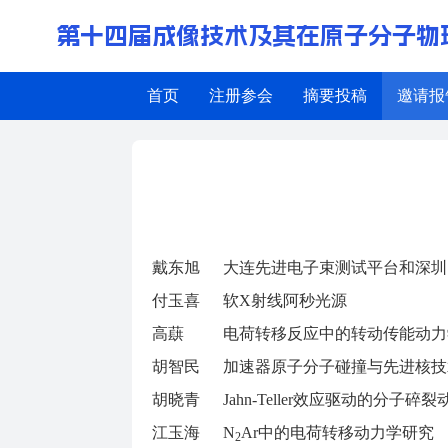
第十四届成像技术及其在原子分子物
首页
注册参会
摘要投稿
邀请报
邀请报告
戴东旭
大连先进电子束测试平台和深圳
付玉喜
软
射线阿秒光源
X
高蕻
电荷转移反应中的转动传能动力
胡智民
加速器原子分子碰撞与先进核技
胡晓青
效应驱动的分子碎裂
Jahn-Teller
江玉海
中的电荷转移动力学研究
N
Ar
2