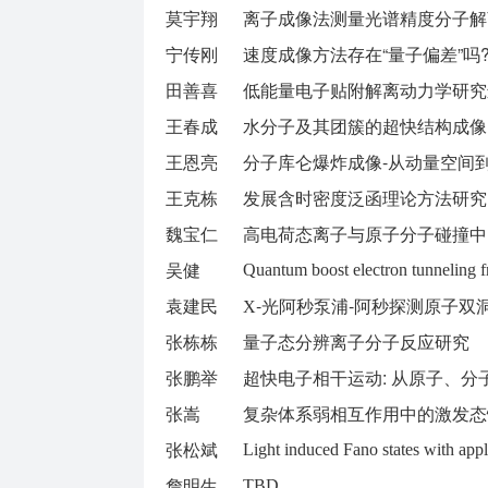
莫宇翔
离子成像法测量光谱精度分子解
宁传刚
速度成像方法存在“量子偏差”吗
田善喜
低能量电子贴附解离动力学研究
王春成
水分子及其团簇的超快结构成像
王恩亮
分子库仑爆炸成像-从动量空间
王克栋
发展含时密度泛函理论方法研究
魏宝仁
高电荷态离子与原子分子碰撞中
吴健
Quantum boost electron tunneling 
袁建民
-光阿秒泵浦-阿秒探测原子双
X
张栋栋
量子态分辨离子分子反应研究
张鹏举
超快电子相干运动: 从原子、分
张嵩
复杂体系弱相互作用中的激发态
张松斌
Light induced Fano states with appl
詹明生
TBD