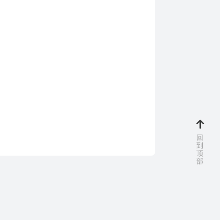
回
到
顶
部