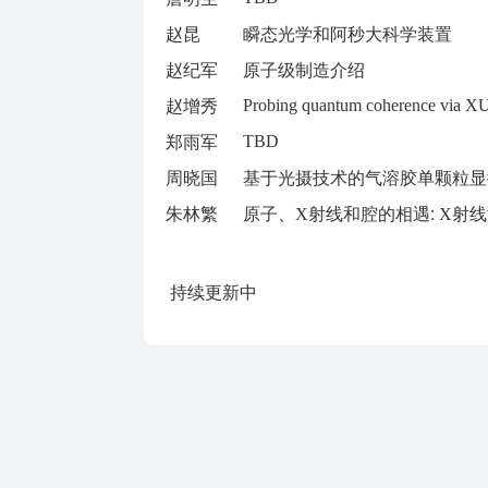
赵昆
瞬态光学和阿秒大科学装置
赵纪军
原子级制造介绍
赵增秀
Probing quantum coherence via XUV
郑雨军
TBD
周晓国
基于光摄技术的气溶胶单颗粒显
朱林繁
原子、
射线和腔的相遇:
射线
X
X
持续更新中