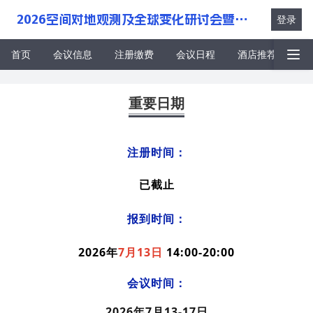
2026空间对地观测及全球变化研讨会暨暑期学校
登录
首页
会议信息
注册缴费
会议日程
酒店推荐
交
文件下载
重要日期
注册时间：
已截止
报到时间：
2026年
7月13日
14:00-20:00
会议时间：
2026
年
7
月
13-
17
日