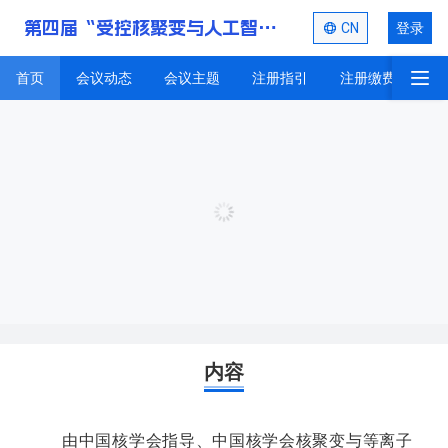
第四届“受控核聚变与人工智能技术”学术会议
CN
登录
首页
会议动态
会议主题
注册指引
注册缴费
投
首页
内容
由中国核学会指导、中国核学会核聚变与等离子