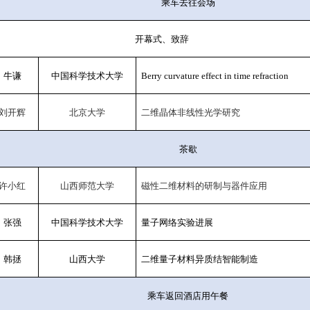
乘车去往会场
开幕式、致辞
牛谦
中国科学技术大学
Berry curvature effect in time refraction
刘开辉
北京大学
二维晶体非线性光学研究
茶歇
许小红
山西师范大学
磁性二维材料的研制与器件应用
张强
中国科学技术大学
量子网络实验进展
韩拯
山西大学
二维量子材料异质结智能制造
乘车
返回酒店用午餐