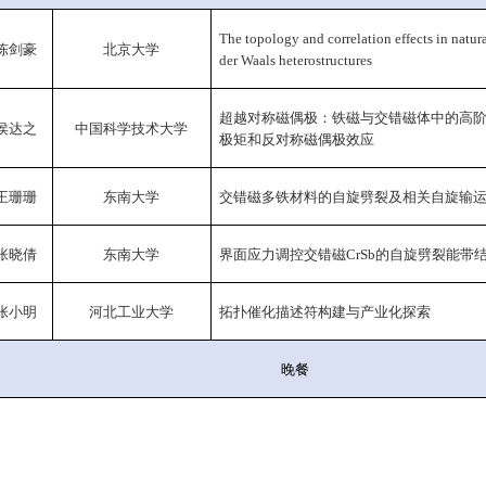
The topology and correlation effects in natur
陈剑豪
北京大学
der Waals heterostructures
超越对称磁偶极：铁磁与交错磁体中的高
侯达之
中国科学技术大学
极矩和反对称磁偶极效应
王珊珊
东南大学
交错磁多铁材料的自旋劈裂及相关自旋输
张晓倩
东南大学
界面应力调控交错磁
CrSb
的自旋劈裂能带
张小明
河北工业大学
拓扑催化描述符构建与产业化探索
晚餐