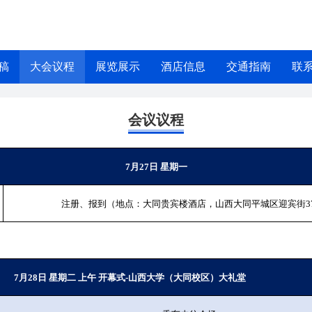
稿
大会议程
展览展示
酒店信息
交通指南
联
会议议程
7
月
27
日 星期一
注册、报到
（地点：大同贵宾楼酒店，山西大同平城区迎宾街
3
7
月
28
日 星期二 上午 开幕式
-
山西大学（大同校区）大
礼
堂