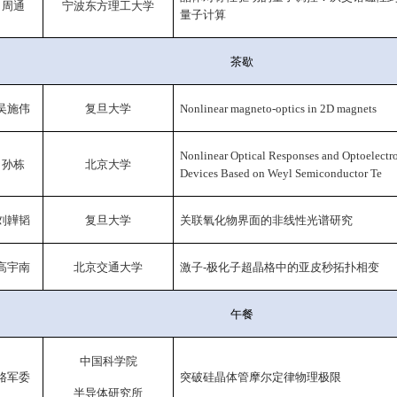
周通
宁波
东方理工大学
量子计算
茶歇
吴施伟
复旦大学
Nonlinear magneto-optics in 2D magnets
Nonlinear Optical Responses and Optoelectr
孙栋
北京大学
Devices Based on Weyl Semiconductor Te
刘韡韬
复旦大学
关联氧化物界面的非线性光谱研究
高宇南
北京交通大学
激子
-
极化子超晶格中的亚皮秒拓扑相变
午餐
中国科学院
骆军委
突破硅晶体管摩尔定律物理极限
半导体研究所