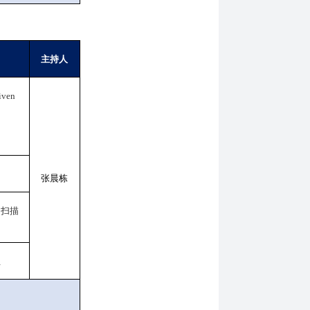
主持人
iven
张晨栋
的扫描
阻