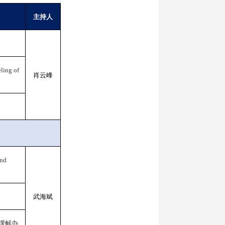
主持人
ling of
肖云峰
and
武海斌
缓解办