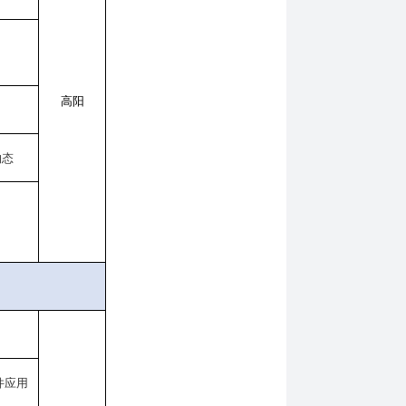
高阳
物态
件应用