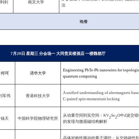
利剑
南京大学
法
晚餐
7
月
29
日 星期三 分会场一 大同贵宾楼酒店
一楼魏都
厅
Engineering PbTe-Pb nanowires for topologi
何珂
清华大学
quantum computing
A unified understanding of altermagnets bas
刘军伟
香港科技大学
C-paired spin-momentum locking
从动量空间到实空间：
KV
Se
O
中
d
波交错
2
2
钱天
中国科学院物理研究所
的发现与微观磁结构解析
晶体对称性驱动的量子调控：从交错磁性