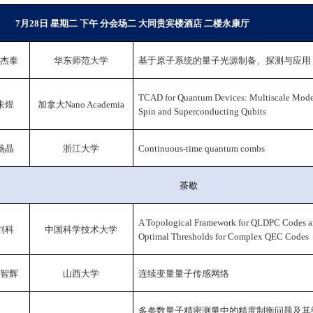
7
月
28
日 星期二 下午 分会场二 大同贵宾楼酒店 二楼永康厅
杰泰
华东师范大学
基于原子系统的量子光源制备、探测与应用
TCAD for Quantum Devices: Multiscale Mode
朱煜
加拿大
Nano Academia
Spin and Superconducting Qubits
杨晶
浙江大学
Continuous-time quantum combs
茶歇
A Topological Framework for QLDPC Codes 
刘科
中国科学技术大学
Optimal Thresholds for Complex QEC Codes
智辉
山西大学
连续变量量子传感网络
多参数量子精密测量中的精度制衡问题及其