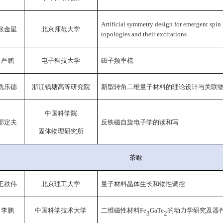
Artificial symmetry design for emergent spin
张金星
北京师范大学
topologies and their excitations
严鹏
电子科技大学
磁子频率梳
冼乐德
浙江钱塘高等研究院
新型转角二维量子材料的理论设计与关联
中国科学院
邵定夫
反铁磁自旋电子学的读和写
固体物理研究所
茶歇
王秩伟
北京理工大学
量子材料晶体生长和物性调控
李鹏
中国科学技术大学
二维磁性材料
Fe
GaTe
的动力学研究及器
3
2