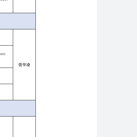
onic
曾华凌