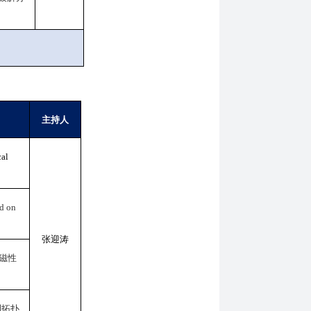
主持人
cal
ed on
张迎涛
磁性
到拓扑