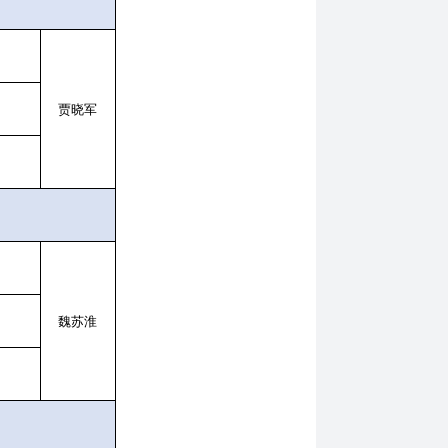
贾晓军
魏苏淮