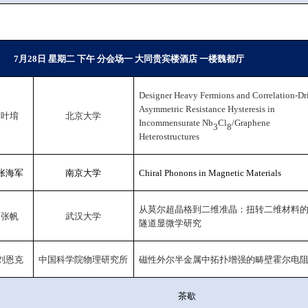
7
月
28
日 星期二 下午 分会场一 大同贵宾楼酒店 一楼魏都厅
Designer Heavy Fermions and Correlation-Dr
Asymmetric Resistance Hysteresis in
叶堉
北京大学
Incommensurate Nb
Cl
/Graphene
3
8
Heterostructures
张海军
南京大学
Chiral Phonons in Magnetic Materials
从莫尔超晶格到二维准晶：扭转二维材料
张帆
武汉大学
隧道显微学研究
刘恩克
中国科学院物理研究所
磁性外尔半金属中拓扑增强的畴壁霍尔电
茶歇