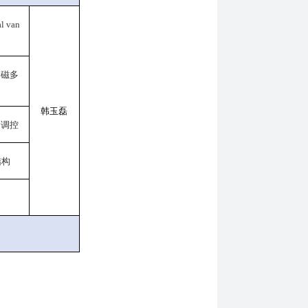
al van
阶磁多
韩玉磊
运调控
结构