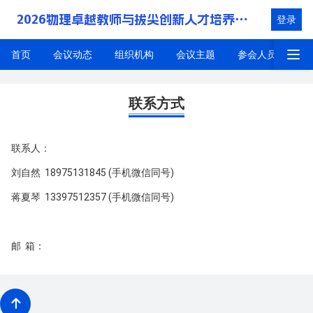
2026物理卓越教师与拔尖创新人才培养研讨会
登录
首页
会议动态
组织机构
会议主题
参会人员
成
联系我们
联系方式
联系人：
刘自然 18975131845 (手机微信同号)
蒋夏琴 13397512357 (手机微信同号)
邮 箱：