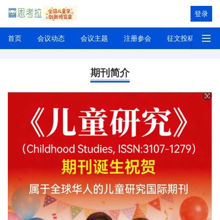
登录
首页
会议动态
会议主题
注册参会
征文投稿
展
《儿童研究》季刊
期刊简介