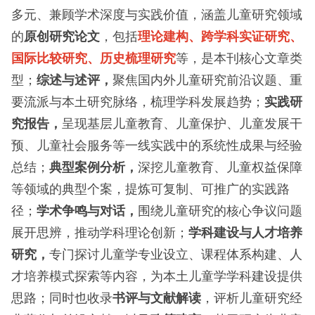
多元、兼顾学术深度与实践价值，涵盖儿童研究领域
的
原创研究论文
，包括
理论建构、跨学科实证研究、
国际比较研究、历史梳理研究
等，是本刊核心文章类
型；
综述与述评，
聚焦国内外儿童研究前沿议题、重
要流派与本土研究脉络，梳理学科发展趋势；
实践研
究报告，
呈现基层儿童教育、儿童保护、儿童发展干
预、儿童社会服务等一线实践中的系统性成果与经验
总结；
典型案例分析，
深挖儿童教育、儿童权益保障
等领域的典型个案，提炼可复制、可推广的实践路
径；
学术争鸣与对话，
围绕儿童研究的核心争议问题
展开思辨，推动学科理论创新；
学科建设与人才培养
研究，
专门探讨儿童学专业设立、课程体系构建、人
才培养模式探索等内容，为本土儿童学学科建设提供
思路；同时也收录
书评与文献解读
，评析儿童研究经