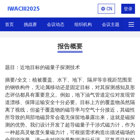
IWACIII2025
CN
登录
首页
挑战赛
会议动态
组织机构
会议主题
展览
大会报告：张朝晖会士（北京科
报告概要
题目：近地目标的磁量子探测技术
摘要/全文：植被覆盖、水下、地下、隔岸等非视距范围里
的钢铁构件，无论属移动还是固定目标，对其探测感知及形
态评估都具有重要意义。例如，地下油气管道定位对发现管
道漂移、保障运输安全十分必要。目标上方的覆盖物虽然隔
离了视线，但鉴于覆盖物的磁导率与空气十分接近，其磁性
所导致的局部地磁异常会毫无保留地暴露出来，这就是磁探
测的优势。我们设计开发了超导磁量子干涉式磁力计，作为
一种超高灵敏度矢量磁力计，可根据需求构造出描述磁场的
全部磁张量。进一步对磁张量数据进行反演，可复原目标的